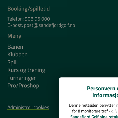
Booking/spilletid
Telefon: 908 96 000
E-post: post@sandefjordgolf.no
Meny
Banen
Klubben
Spill
Kurs og trening
Turneringer
Pro/Proshop
Personvern o
informasj
Denne nettsiden benytter in
Administrer cookies
for å monitorere trafikk. 
Sandefjord Golf sine retni