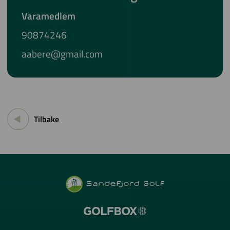
Varamedlem
90874246
aabere@gmail.com
Tilbake