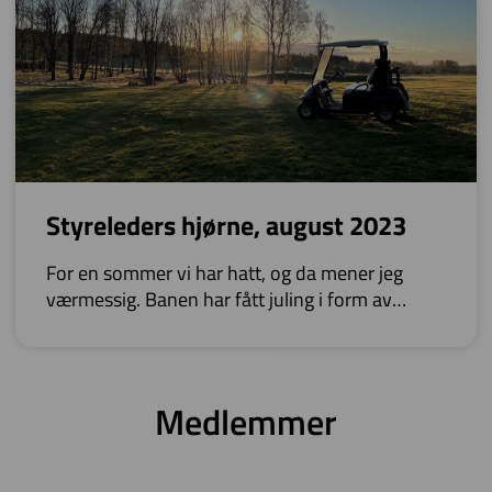
Styreleders hjørne, august 2023
For en sommer vi har hatt, og da mener jeg
værmessig. Banen har fått juling i form av
ekstrem tørke og «ekstreme Hans».
Det er ingen som kan si det er enkelt å drifte en
golfbane i vårt land.
Medlemmer