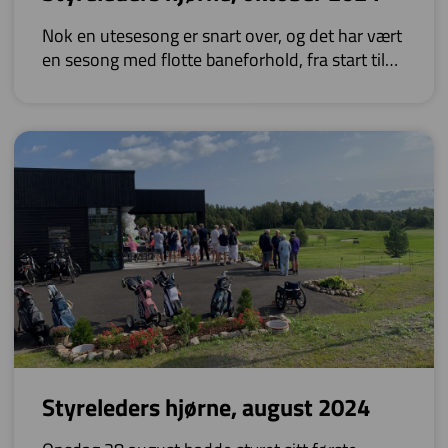
Nok en utesesong er snart over, og det har vært
en sesong med flotte baneforhold, fra start til
slutt. Banen har vært fylt opp med glade spillere,
og på DR har det vært høy aktivitet.
Styreleders hjørne, august 2024