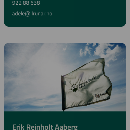
922 88 638
adele@ilrunar.no
Erik Reinholt Aaberg