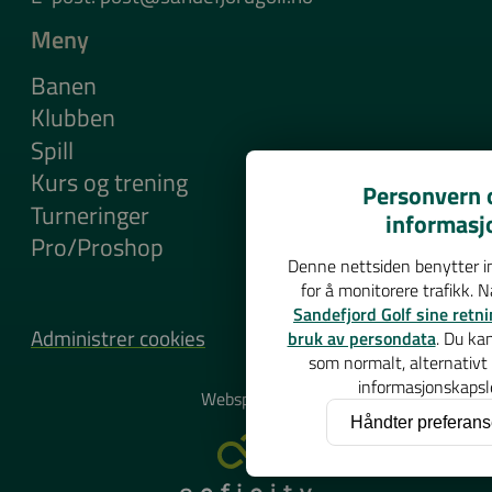
Meny
Banen
Klubben
Spill
Kurs og trening
Personvern o
Turneringer
informasj
Pro/Proshop
Denne nettsiden benytter in
for å monitorere trafikk. 
Sandefjord Golf sine retni
Administrer cookies
bruk av persondata
. Du ka
som normalt, alternativt
informasjonskapsle
Websponsor
Håndter preferans