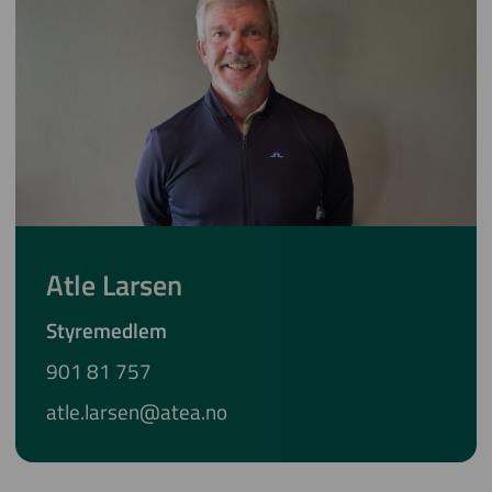
Atle Larsen
Styremedlem
901 81 757
atle.larsen@atea.no