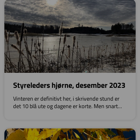
Styreleders hjørne, desember 2023
Vinteren er definitivt her, i skrivende stund er
det 10 blå ute og dagene er korte. Men snart
snur solen og da går det fort til ny utesesong for
golfere.
I mellomtiden er vi Indoor.