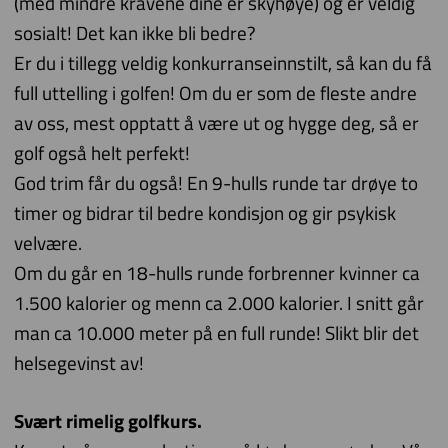
(med mindre kravene dine er skyhøye) og er veldig
sosialt! Det kan ikke bli bedre?
Er du i tillegg veldig konkurranseinnstilt, så kan du få
full uttelling i golfen! Om du er som de fleste andre
av oss, mest opptatt å være ut og hygge deg, så er
golf også helt perfekt!
God trim får du også! En 9-hulls runde tar drøye to
timer og bidrar til bedre kondisjon og gir psykisk
velvære.
Om du går en 18-hulls runde forbrenner kvinner ca
1.500 kalorier og menn ca 2.000 kalorier. I snitt går
man ca 10.000 meter på en full runde! Slikt blir det
helsegevinst av!
Svært rimelig golfkurs.