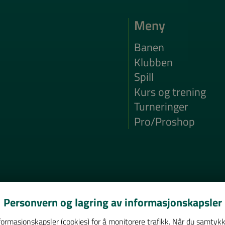
Meny
Banen
Klubben
Spill
Kurs og trening
Turneringer
Pro/Proshop
Personvern og lagring av informasjonskapsler
ormasjonskapsler (cookies) for å monitorere trafikk. Når du samtykk