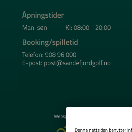
Åpningstider
Man-søn
Kl: 08:00 - 20:00
Booking/spilletid
Telefon: 908 96 000
E-post: post@sandefjordgolf.no
Websponsor
Denne nettsiden benytter inf