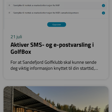
21 juli
Aktiver SMS- og e-postvarsling i
GolfBox
For at Sandefjord Golfklubb skal kunne sende
deg viktig informasjon knyttet til din starttid,
anbefaler vi at du aktiverer følgende
innstillinger i GolfBox.