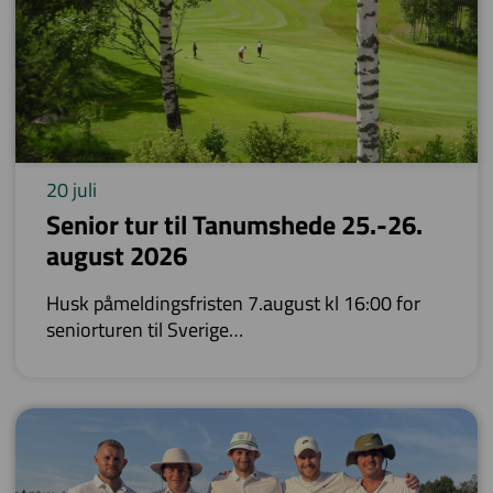
20 juli
Senior tur til Tanumshede 25.-26.
august 2026
Husk påmeldingsfristen 7.august kl 16:00 for
seniorturen til Sverige
Vår overnattingstur går i år til Tanumshede
Gjestgiveri ( 30 min. syd for Strømstad)