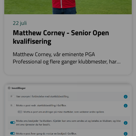
22 juli
Matthew Corney - Senior Open
kvalifisering
Matthew Corney, vår eminente PGA
Professional og flere ganger klubbmester, har
vært i Skottland med mål om å kvalifisere seg til
ISPS Handa Senior Open. Dette er en turnering
hvor bl.a. spillere som Ernie Els, Paderaig
Harrington og Thomas Björn spiller. Padraig
Harrington vant fjorårets utgave.