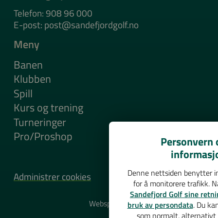
Telefon: 908 96 000
E-post: post@sandefjordgolf.no
Meny
Banen
Klubben
Spill
Kurs og trening
Turneringer
Pro/Proshop
Personvern o
informasj
Denne nettsiden benytter in
Administrer cookies
for å monitorere trafikk. 
Sandefjord Golf sine retni
Websponsor
bruk av persondata
. Du ka
som normalt, alternativt