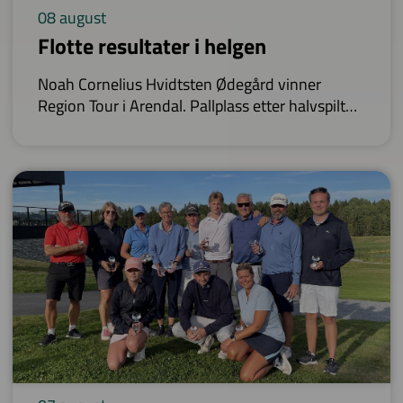
08 august
Flotte resultater i helgen
Noah Cornelius Hvidtsten Ødegård vinner
Region Tour i Arendal. Pallplass etter halvspilt
Riis Bilglass Lagmesterskap på Miklagard. Flotte
plasseringer etter halvspilt Riis Bilglass
Lagmesterskap på Vestfold, samt stor spenning i
NM på Byneset.