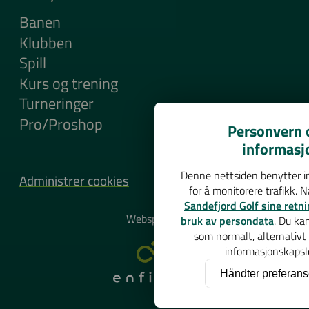
Banen
Klubben
Spill
Kurs og trening
Turneringer
Pro/Proshop
Personvern o
informasj
Denne nettsiden benytter in
Administrer cookies
for å monitorere trafikk. 
Sandefjord Golf sine retni
Websponsor
bruk av persondata
. Du ka
som normalt, alternativt
informasjonskapsle
Håndter preferans