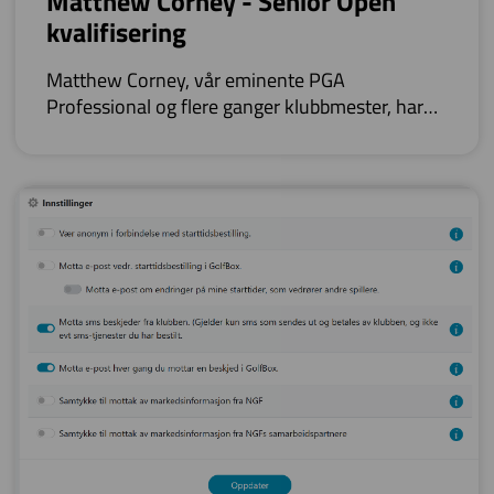
Matthew Corney - Senior Open
kvalifisering
Matthew Corney, vår eminente PGA
Professional og flere ganger klubbmester, har
vært i Skottland med mål om å kvalifisere seg til
ISPS Handa Senior Open. Dette er en turnering
hvor bl.a. spillere som Ernie Els, Paderaig
Harrington og Thomas Björn spiller. Padraig
Harrington vant fjorårets utgave.