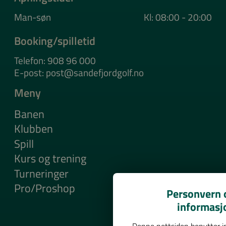
Man-søn
Kl: 08:00 - 20:00
Booking/spilletid
Telefon: 908 96 000
E-post: post@sandefjordgolf.no
Meny
Banen
Klubben
Spill
Kurs og trening
Turneringer
Pro/Proshop
Personvern o
informasj